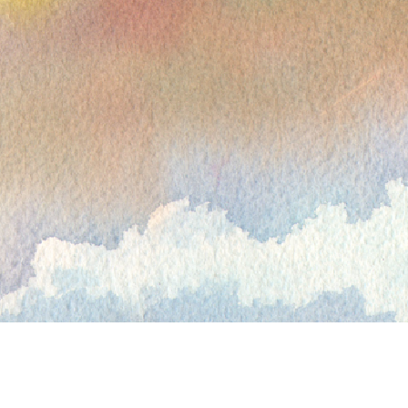
memanfaatkan data HK, m
mengidentifikasi pola angk
keluar dan mencoba
pergerakan angka sec
mendalam. Tidak hanya 
keluaran HK
setiap hari
keyakinan kepada pem
memprediksi angka be
Informasi terbaru tentang
memberikan landasan pe
pengambilan keputusan 
waktu. Kombinasi analisis
menjadikan togel HK bu
permainan keberuntungan,
seni prediksi.
Il est le fondateur du FL
Libération National du Ch'ti)
Membaca buku prediksi 
bandar togel online terbe
menjadi pintu masuk utama
ingin memperbesar
kemenangan bermain d