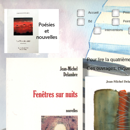
Accueil
Pres
Bd
Pein
Interventions
Pour lire la quatrièm
Ces ouvrages, clique