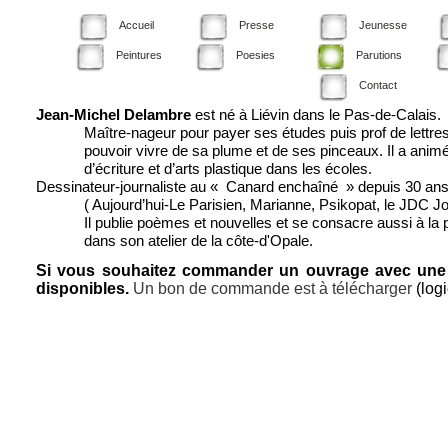
Accueil
Presse
Jeunesse
Peintures
Poesies
Parutions
Contact
Jean-
Michel Delambre
est né à Liévin dans le Pas-
de-
Calais.
Maître-
nageur pour payer ses études puis prof de lettre
pouvoir vivre de sa plume et de ses pinceaux. Il a animé 
d’écriture et d’arts plastique dans les écoles.
Dessinateur-
journaliste au « Canard enchaîné » depuis 30 ans
( Aujourd’hui-
Le Parisien, Marianne, Psikopat, le JDC J
Il publie poèmes et nouvelles et se consacre aussi à la pei
dans son atelier de la côte-
d'Opale.
Si vous souhaitez commander un ouvrage avec une d
disponibles.
Un bon de commande est à télécharger
(log