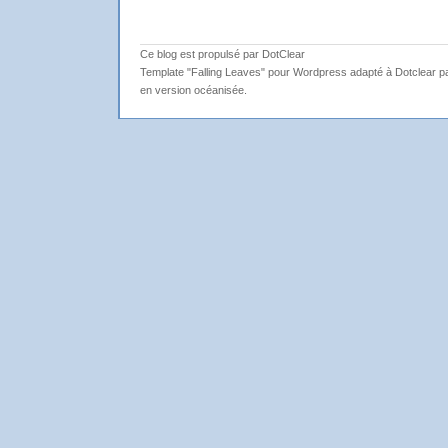
Ce blog est propulsé par DotClear
Template "Falling Leaves" pour Wordpress adapté à Dotclear par
en version océanisée.