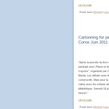
Lire la suite
Posté dans
General
|
auc
Cartooning for p
Corse Juin 2011
"Après la journée du livr
participé avec Plantu et 
crayons", organisée par Ca
Bastia. Les débats avec le
constructifs. Mais pour l
calme avec les enfants de 
bibliothèque. Samedi 18 jui
heures."
Lire la suite
Posté dans
General
|
auc