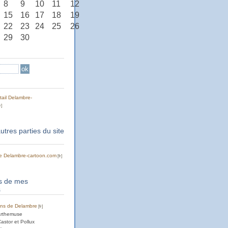
8
9
10
11
12
15
16
17
18
19
22
23
24
25
26
29
30
tail Delambre-
autres parties du site
 de Delambre-cartoon.com
rs de mes
s
ons de Delambre
Arthemuse
astor et Pollux