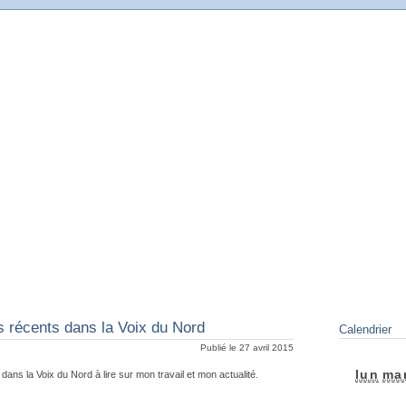
de Delambre
teur Delambre
s récents dans la Voix du Nord
Calendrier
Publié le 27 avril 2015
lun
ma
dans la Voix du Nord à lire sur mon travail et mon actualité.