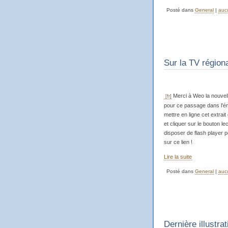
Posté dans
General
|
auc
Sur la TV région
Merci à Weo la nouvell
pour ce passage dans l'ém
mettre en ligne cet extrai
et cliquer sur le bouton l
disposer de flash player po
sur ce lien !
Lire la suite
Posté dans
General
|
auc
Dernière illustrat