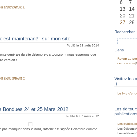
6
7
un commentaire »
13
14
20
21
27
28
Rechercher
'est maintenant!" sur mon site.
Publié le 23 août 2014
Liens
efonte générale du site delambre-cartoon.com, nous espérons que
Retour au por
le version !
cartoon.com
un commentaire »
Visitez les 
:)
Le livre d'or
de Bondues 24 et 25 Mars 2012
Les éditeu
publication
Publié le 07 mars 2012
Les publicati
Les éditions 
ne pas manquer dans le nord, l'affiche est signée Delambre comme
Les éditions C