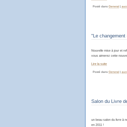
Posté dans
General
|
auc
"Le changement c
Nouvelle mise à jour et r
vous aimerez cette nouvel
Lire la suite
Posté dans
General
|
auc
Salon du Livre 
un beau salon du livre à 
en 2011 !