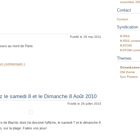
novembre 20
Contact
Contact
Syndication
fil RSS
Publié le 26 mai 2011
fil RSS comme
fil ATOM
couru au nord de Paris
fil ATOM com
Themes
un commentaire »
OceanLeave
Old theme
Sun Flowers
tz le samedi 8 et le Dimanche 8 Août 2010
Publié le 26 juillet 2010
re de Biarritz dont j'ai dessiné l'affiche, le samedi 7 et le dimanche 8
, sur la plage. Faites vos jeux!