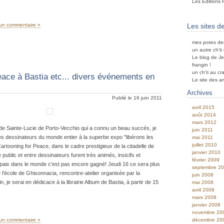
Les Editions 
un commentaire »
Les sites d
mes potes de
un autre ch't
Le blog de Je
frangin !
un ch'ti au cr
eace à Bastia etc... divers événements en
Le site des a
Archives
Publié le 16 juin 2011
avril 2015
août 2014
mars 2012
e de Sainte-Lucie de Porto-Vecchio qui a connu un beau succés, je
juin 2011
des dessinateurs du monde entier à la superbe expo "libérons les
mai 2011
juillet 2010
rtooning for Peace, dans le cadre prestigieux de la citadelle de
janvier 2010
 public et entre dessinateurs furent très animés, insicifs et
février 2009
a paix dans le monde c'est pas encore gagné! Jeudi 16 ce sera plus
septembre 2
l'école de Ghisonnacia, rencontre-atelier organisée par la
juin 2008
n, je serai en dédicace à la librairie Album de Bastia, à partir de 15
mai 2008
avril 2008
mars 2008
janvier 2008
novembre 20
décembre 20
un commentaire »