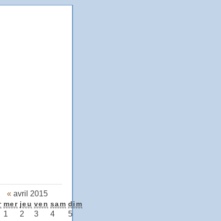
«
avril 2015
r
mer
jeu
ven
sam
dim
1
2
3
4
5