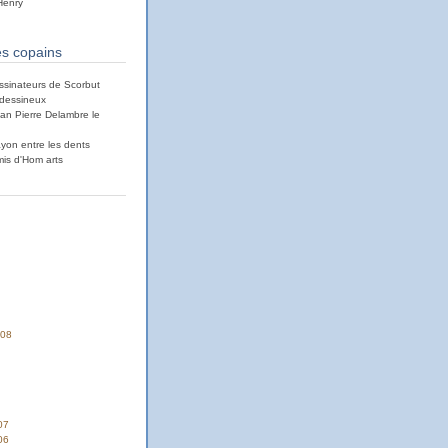
Henry
es copains
ssinateurs de Scorbut
i dessineux
an Pierre Delambre le
ayon entre les dents
mis d'Hom arts
008
07
06