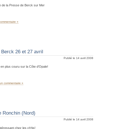
n de la Presse de Berck sur Mer
commentaire »
 Berck 26 et 27 avril
Publié le 14 avril 2008
 en plus couru sur la Côte d'Opale!
un commentaire »
e Ronchin (Nord)
Publié le 14 avril 2008
ntéressant chez les ch'tis!