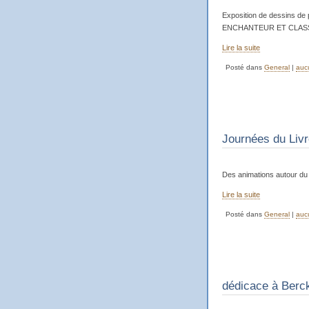
Exposition de dessins de 
ENCHANTEUR ET CLASSE du
Lire la suite
Posté dans
General
|
auc
Journées du Livr
Des animations autour du l
Lire la suite
Posté dans
General
|
auc
dédicace à Berc