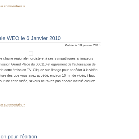
un commentaire »
ale WEO le 6 Janvier 2010
Publié le 18 janvier 2010
e chaine régionale nordiste et à ses sympathiques animateurs
ission Grand Place du 060110 et également de l'autorisation de
t de cette émission TV. Cliquez sur l'image pour accéder à la vidéo,
ecture dés que vous avez accédé, environ 10 mn de vidéo, il faut
ur lire cette vidéo, si vous ne l'avez pas encore installé cliquez
un commentaire »
ion pour l'édition