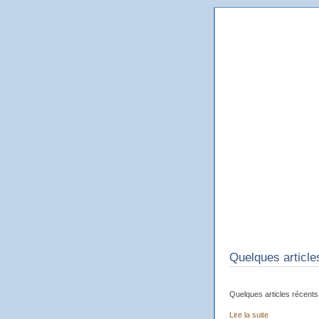
Le Blog 
Le blog en ligne du dessina
Quelques article
Quelques articles récents 
Lire la suite