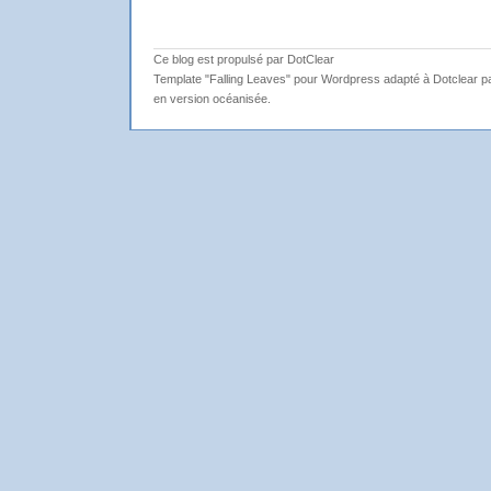
Ce blog est propulsé par DotClear
Template "Falling Leaves" pour Wordpress adapté à Dotclear par
en version océanisée.