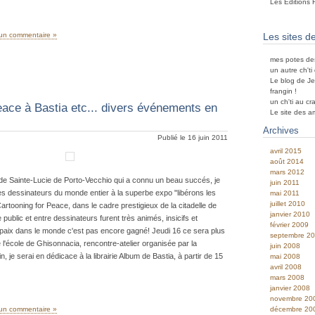
Les Editions 
un commentaire »
Les sites d
mes potes de
un autre ch't
Le blog de Je
frangin !
un ch'ti au cr
eace à Bastia etc... divers événements en
Le site des a
Archives
Publié le 16 juin 2011
avril 2015
août 2014
mars 2012
e de Sainte-Lucie de Porto-Vecchio qui a connu un beau succés, je
juin 2011
des dessinateurs du monde entier à la superbe expo "libérons les
mai 2011
juillet 2010
rtooning for Peace, dans le cadre prestigieux de la citadelle de
janvier 2010
 public et entre dessinateurs furent très animés, insicifs et
février 2009
a paix dans le monde c'est pas encore gagné! Jeudi 16 ce sera plus
septembre 2
l'école de Ghisonnacia, rencontre-atelier organisée par la
juin 2008
n, je serai en dédicace à la librairie Album de Bastia, à partir de 15
mai 2008
avril 2008
mars 2008
janvier 2008
novembre 20
décembre 20
un commentaire »