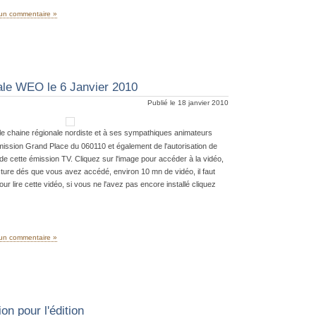
un commentaire »
ale WEO le 6 Janvier 2010
Publié le 18 janvier 2010
e chaine régionale nordiste et à ses sympathiques animateurs
ission Grand Place du 060110 et également de l'autorisation de
t de cette émission TV. Cliquez sur l'image pour accéder à la vidéo,
ecture dés que vous avez accédé, environ 10 mn de vidéo, il faut
ur lire cette vidéo, si vous ne l'avez pas encore installé cliquez
un commentaire »
ion pour l'édition