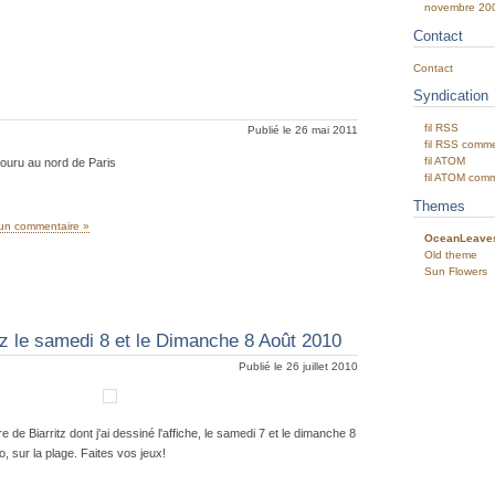
novembre 20
Contact
Contact
Syndication
fil RSS
Publié le 26 mai 2011
fil RSS comme
fil ATOM
couru au nord de Paris
fil ATOM com
Themes
un commentaire »
OceanLeave
Old theme
Sun Flowers
tz le samedi 8 et le Dimanche 8 Août 2010
Publié le 26 juillet 2010
re de Biarritz dont j'ai dessiné l'affiche, le samedi 7 et le dimanche 8
, sur la plage. Faites vos jeux!