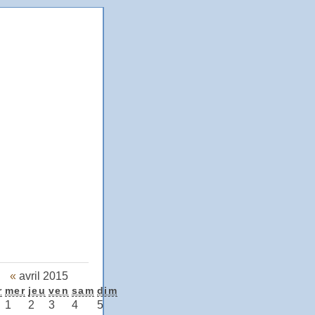
«
avril 2015
r
mer
jeu
ven
sam
dim
1
2
3
4
5