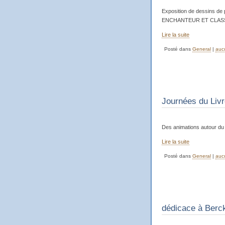
Exposition de dessins de 
ENCHANTEUR ET CLASSE du
Lire la suite
Posté dans
General
|
auc
Journées du Livr
Des animations autour du l
Lire la suite
Posté dans
General
|
auc
dédicace à Berc