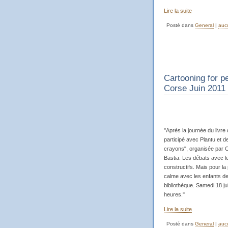
Lire la suite
Posté dans
General
|
auc
Cartooning for p
Corse Juin 2011
"Après la journée du livr
participé avec Plantu et 
crayons", organisée par Ca
Bastia. Les débats avec le
constructifs. Mais pour l
calme avec les enfants de 
bibliothèque. Samedi 18 jui
heures."
Lire la suite
Posté dans
General
|
auc