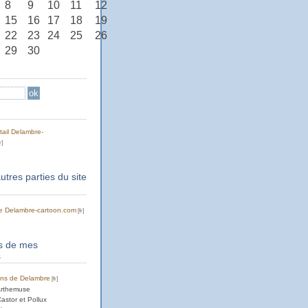
8
9
10
11
12
15
16
17
18
19
22
23
24
25
26
29
30
tail Delambre-
autres parties du site
 de Delambre-cartoon.com
rs de mes
s
ons de Delambre
Arthemuse
astor et Pollux