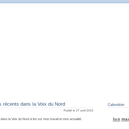
de Delambre
teur Delambre
s récents dans la Voix du Nord
Calendrier
Publié le 27 avril 2015
lun
ma
dans la Voix du Nord à lire sur mon travail et mon actualité.