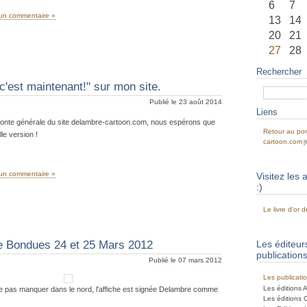
6
7
un commentaire »
13
14
20
21
27
28
Rechercher
'est maintenant!" sur mon site.
Publié le 23 août 2014
Liens
efonte générale du site delambre-cartoon.com, nous espérons que
Retour au por
le version !
cartoon.com
un commentaire »
Visitez les 
:)
Le livre d'or
de Bondues 24 et 25 Mars 2012
Les éditeu
publication
Publié le 07 mars 2012
Les publicati
Les éditions 
ne pas manquer dans le nord, l'affiche est signée Delambre comme
Les éditions C