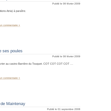
Publié le 08 février 2009
ons Atria) à paraître.
un commentaire »
 ses poules
Publié le 08 février 2009
février au casino Barrière du Touquet. COT COT COT COT ....
un commentaire »
 de Maintenay
Publié le 01 septembre 2008