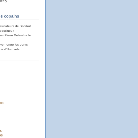
Henry
es copains
ssinateurs de Scorbut
i dessineux
an Pierre Delambre le
ayon entre les dents
mis d'Hom arts
008
07
06