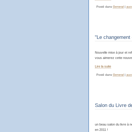
Posté dans
General
|
auc
"Le changement c
Nouvelle mise à jour et r
vous aimerez cette nouvel
Lire la suite
Posté dans
General
|
auc
Salon du Livre 
un beau salon du livre à 
en 2011 !