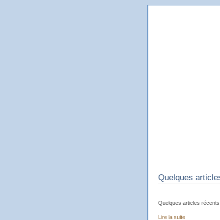
Le Blog 
Le blog en ligne du dessina
Quelques article
Quelques articles récents 
Lire la suite