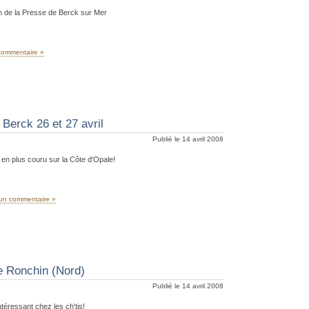
n de la Presse de Berck sur Mer
commentaire »
 Berck 26 et 27 avril
Publié le 14 avril 2008
 en plus couru sur la Côte d'Opale!
un commentaire »
e Ronchin (Nord)
Publié le 14 avril 2008
ntéressant chez les ch'tis!