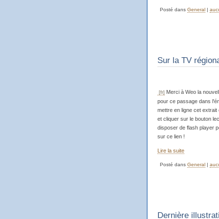
Posté dans
General
|
auc
Sur la TV région
Merci à Weo la nouvell
pour ce passage dans l'ém
mettre en ligne cet extrai
et cliquer sur le bouton l
disposer de flash player po
sur ce lien !
Lire la suite
Posté dans
General
|
auc
Dernière illustrat