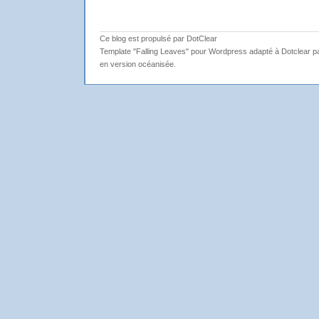
Ce blog est propulsé par DotClear
Template "Falling Leaves" pour Wordpress adapté à Dotclear par
en version océanisée.